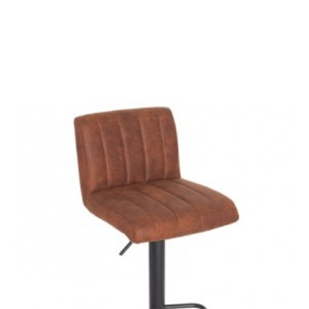
KRZESŁO MODENA
KRZESŁO MODENA
BRĄZOWE V2
TAUPE
413,70 zł
464,83 zł
413,61 zł
464,73 zł
-11%
-11%