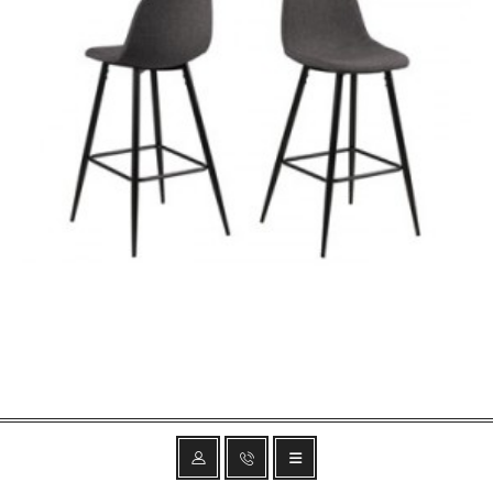
HOKER WILMA 91 CM CIEMNOSZARY
311,90 zł
385,06 zł
-19%