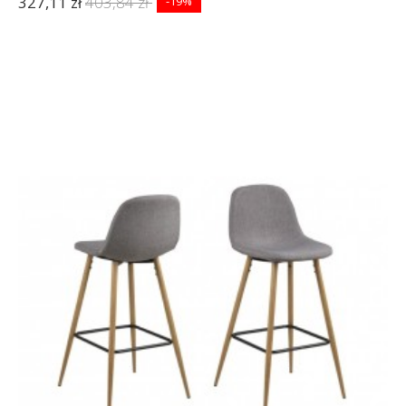
327,11 zł
403,84 zł
-19%