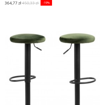
364,77 zł
450,33 zł
-19%