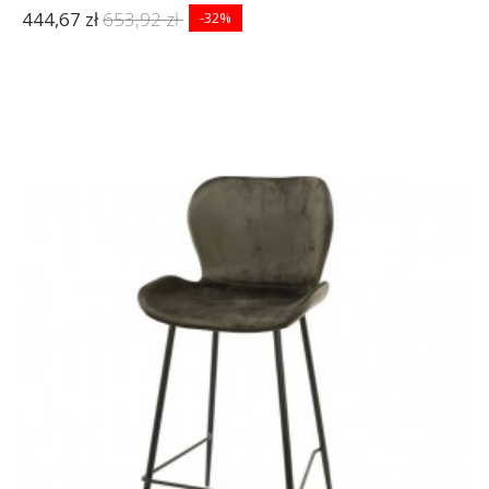
444,67 zł
653,92 zł
-32%