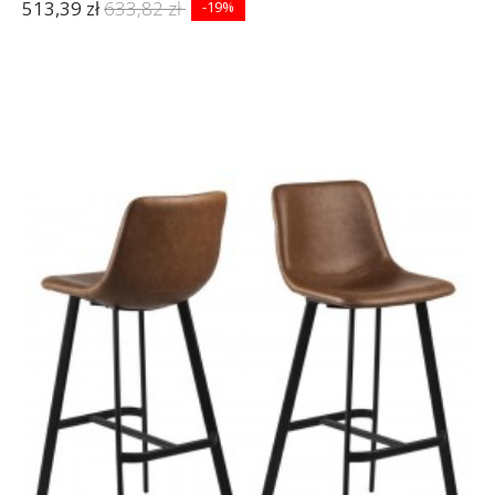
513,39 zł
633,82 zł
-19%