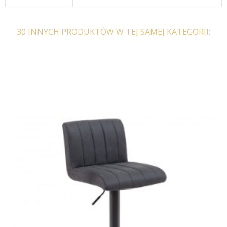
30 INNYCH PRODUKTÓW W TEJ SAMEJ KATEGORII:
HOKER SILKY 99 CM
HOKER SILKY 99 CM
WELUR ZIELONY
WELUR ANTRACYT
444,67 zł
653,92 zł
444,67 zł
653,92 zł