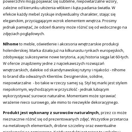
powierzchni mogą pojawiać się subtelne, niepowtarzalne wzory,
zależne od kierunku ułożenia włókien i kąta padania światła. W
efekcie każdy mebel zyskuje indywidualny charakter, stając się
eleganckim, przyciągającym wzrok elementem wnętrza. Prosimy
jednak pamiętać, że odcień tkaniny może różnić się od widocznego na
zdjęciach poglądowych.
Nlhome
to meble, oświetlenie i akcesoria wnętrzarskie produkcji
holenderskiej. Marka działa już na kilkunastu rynkach europejskich,
zdobywając sukcesywnie nowe terytoria, a jej historia sięga lat 60-tych.
W ofercie znajdziemy jedne z najciekawszych rozwiązań
wnętrzarskich, dalekie od skandynawskiej rutyny i nijakości - nlhome
to brand dla odważnych Klientów. Designerskie, solidne,
niepowtarzalne - bo takie w rzeczy samej są. Styl tej marki jest stylem
niepokornym, wychodzącym w przyszłość - jednak lubiącym
wykorzystywać surowce naturalne. Momentami może sprawiać
wrażenie nieco surowego, ale mimo to niezwykle dekoracyjnego.
Produkt jest wykonany z surowców naturalnych,
przez co może
nieznacznie różnić się od prezentowanych zdjęć. Wszystkie przetarcia
na metalowych elementach, drobne szczeliny oraz ewentualne