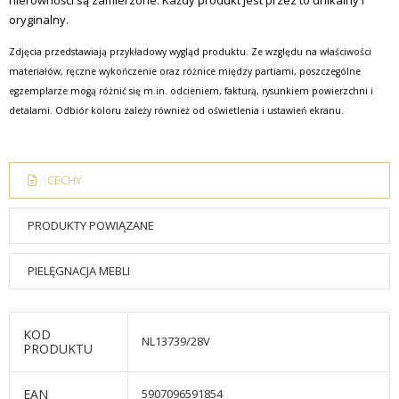
nierówności są zamierzone. Każdy produkt jest przez to unikalny i
oryginalny.
Zdjęcia przedstawiają przykładowy wygląd produktu. Ze względu na właściwości
materiałów, ręczne wykończenie oraz różnice między partiami, poszczególne
egzemplarze mogą różnić się m.in. odcieniem, fakturą, rysunkiem powierzchni i
detalami. Odbiór koloru zależy również od oświetlenia i ustawień ekranu.
CECHY
PRODUKTY POWIĄZANE
PIELĘGNACJA MEBLI
KOD
NL13739/28V
PRODUKTU
EAN
5907096591854