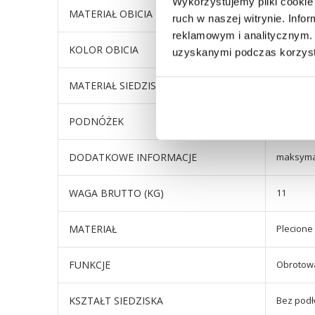
Wykorzystujemy pliki cookie 
MATERIAŁ OBICIA
tkanina
ruch w naszej witrynie. Inf
reklamowym i analitycznym. 
KOLOR OBICIA
ciemnos
uzyskanymi podczas korzysta
MATERIAŁ SIEDZISKA
tkanina
PODNÓŻEK
Tak
DODATKOWE INFORMACJE
maksymal
WAGA BRUTTO (KG)
11
MATERIAŁ
Plecione
FUNKCJE
Obrotow
KSZTAŁT SIEDZISKA
Bez podł