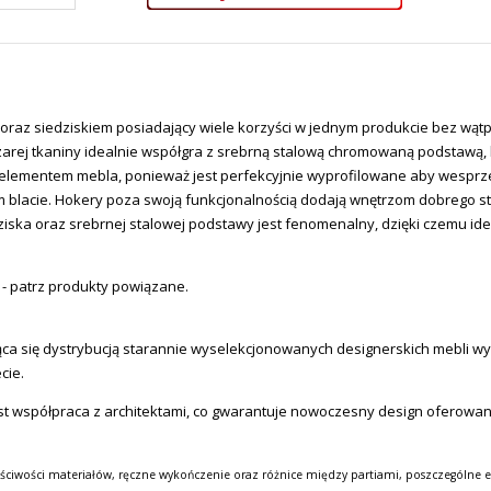
oraz siedziskiem p
osiadający wiele korzyści w jednym produkcie bez wą
szarej tkaniny idealnie współgra z srebrną stalową chromowaną podstawą,
lementem mebla, ponieważ jest perfekcyjnie wyprofilowane aby wesprzeć
 blacie. Hokery poza swoją funkcjonalnością dodają wnętrzom dobrego s
iska oraz srebrnej stalowej podstawy jest fenomenalny, dzięki czemu idea
 - patrz produkty powiązane.
a się dystrybucją starannie wyselekcjonowanych designerskich mebli wysok
cie.
st współpraca z architektami, co gwarantuje nowoczesny design oferowa
ściwości materiałów, ręczne wykończenie oraz różnice między partiami, poszczególne e