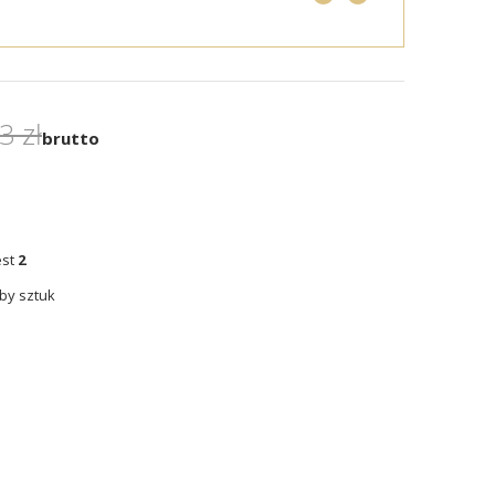
3 zł
brutto
est
2
by sztuk