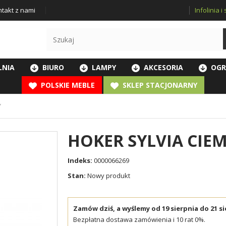
Infolinia 
takt z nami
LNIA
BIURO
LAMPY
AKCESORIA
OGR
POLSKIE MEBLE
SKLEP STACJONARNY
Y
HOKER SYLVIA CIE
Indeks:
0000066269
Stan:
Nowy produkt
Zamów dziś, a wyślemy od 19 sierpnia do 21 si
Bezpłatna dostawa zamówienia i 10 rat 0%.