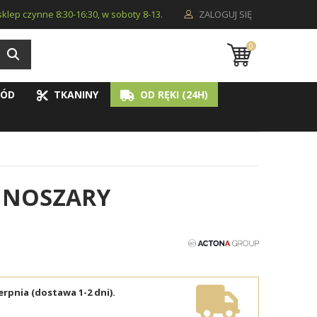
i sklep czynne 8:30-16:30, w soboty 8-13.
ZALOGUJ SIĘ
0
ÓD
TKANINY
OD RĘKI (24H)
MNOSZARY
erpnia (dostawa 1-2 dni).