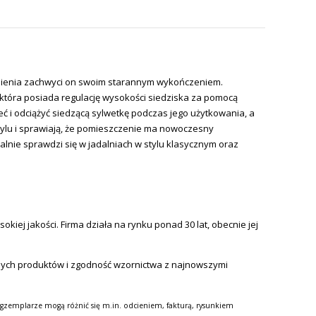
tpienia zachwyci on swoim starannym wykończeniem.
 która posiada regulację wysokości siedziska za pomocą
 i odciążyć siedzącą sylwetkę podczas jego użytkowania, a
tylu i sprawiają, że pomieszczenie ma nowoczesny
lnie sprawdzi się w jadalniach w stylu klasycznym oraz
iej jakości. Firma działa na rynku ponad 30 lat, obecnie jej
nych produktów i zgodność wzornictwa z najnowszymi
gzemplarze mogą różnić się m.in. odcieniem, fakturą, rysunkiem