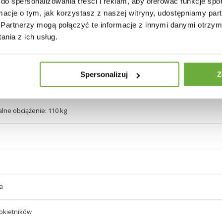
do spersonalizowania treści i reklam, aby oferować funkcje sp
ormacje o tym, jak korzystasz z naszej witryny, udostępniamy p
Partnerzy mogą połączyć te informacje z innymi danymi otrzym
zary
nia z ich usług.
Spersonalizuj
Z
ne obciążenie: 110 kg
a
okietników