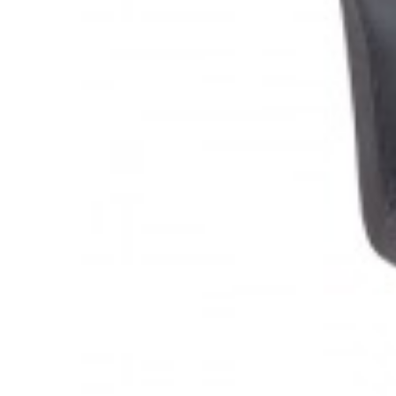
KRZESŁO CASTLE DELUXE WELUR CZARNY
HOKER SY
565,12 zł
634,97 zł
375,28 
-11%