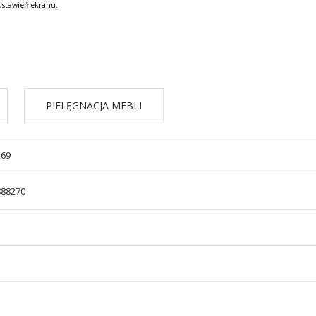
ustawień ekranu.
PIELĘGNACJA MEBLI
269
888270