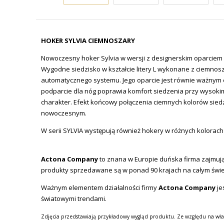
HOKER SYLVIA CIEMNOSZARY
Nowoczesny hoker Sylvia w wersji z designerskim oparciem 
W
ygodne siedzisko w kształcie litery L wykonane z ciemno
automatycznego systemu. Jego oparcie jest równie ważnym e
podparcie dla nóg poprawia komfort siedzenia przy wysokim
charakter. Efekt końcowy połączenia ciemnych kolorów siedz
nowoczesnym.
W serii SYLVIA występują również hokery w różnych kolorach
Actona Company
to znana w Europie duńska firma zajmując
produkty sprzedawane są w ponad 90 krajach na całym świe
Ważnym elementem działalności firmy
Actona Company
je
światowymi trendami.
Zdjęcia przedstawiają przykładowy wygląd produktu. Ze względu na wła