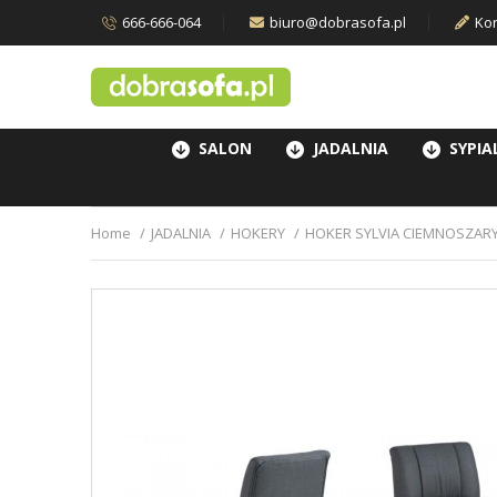
666-666-064
biuro@dobrasofa.pl
Kon
SALON
JADALNIA
SYPIA
Home
JADALNIA
HOKERY
HOKER SYLVIA CIEMNOSZAR