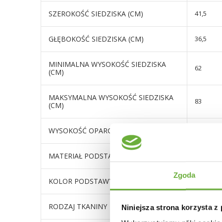
SZEROKOŚĆ SIEDZISKA (CM)
41,5
GŁĘBOKOŚĆ SIEDZISKA (CM)
36,5
MINIMALNA WYSOKOŚĆ SIEDZISKA
62
(CM)
MAKSYMALNA WYSOKOŚĆ SIEDZISKA
83
(CM)
WYSOKOŚĆ OPARCIA (CM)
39
MATERIAŁ PODSTAWY
metal
Zgoda
KOLOR PODSTAWY
srebrny
RODZAJ TKANINY
Corsica 
Niniejsza strona korzysta z