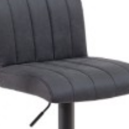
LVIA SZARY
HOKER SYLVIA OLIWKOWY
zł
463,31 zł
416,45 zł
514,13 zł
-19%
-19%