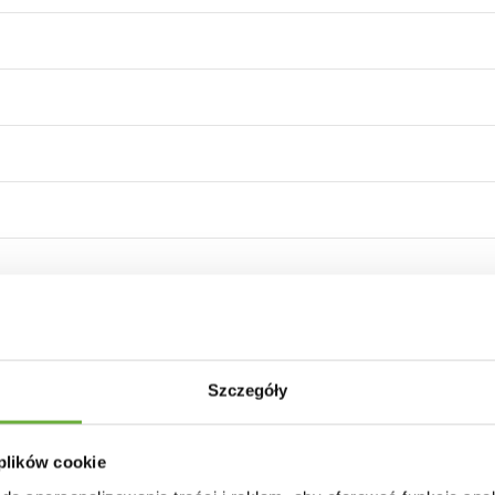
Szczegóły
bouclé
 beżu
 plików cookie