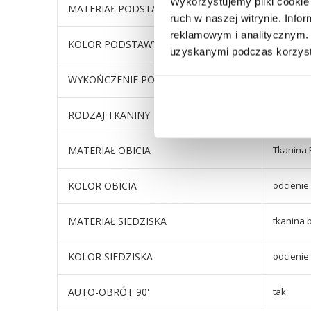
Wykorzystujemy pliki cookie 
MATERIAŁ PODSTAWY
metal
ruch w naszej witrynie. Inf
reklamowym i analitycznym. 
KOLOR PODSTAWY
czarny
uzyskanymi podczas korzysta
WYKOŃCZENIE PODSTAWY
metal m
RODZAJ TKANINY
100% pol
MATERIAŁ OBICIA
Tkanina 
KOLOR OBICIA
odcienie
MATERIAŁ SIEDZISKA
tkanina 
KOLOR SIEDZISKA
odcienie
AUTO-OBRÓT 90'
tak