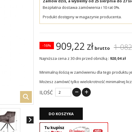
Zamów dziś, a wyślemy od 25 sierpnia do 27 si
Bezpłatna dostawa zamówienia i 10 rat 0%.
Produkt dostępny w magazynie producenta.
909,22 zł
1 082
-16%
brutto
Najniższa cena z 30 dni przed obniżką :
920,04 zł
Minimalną ilością w zamówieniu dla tego produktu j
Możesz zamówić tylko wielokrotność minimalnej licz
ILOŚĆ
DO KOSZYKA