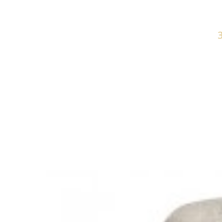
UR SZARE
KRZESŁO OBROTOWE DORIS WELUR BEŻOWE
KRZESŁO 