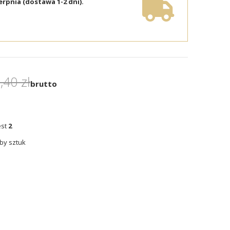
erpnia (dostawa 1-2 dni).
,40 zł
brutto
est
2
by sztuk