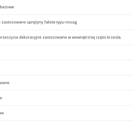
 beżowe
e zastosowano sprężyny faliste typu nosag.
przeszycia dekoracyjne zastosowane w wewnętrznej części krzesła.
owane
a
we