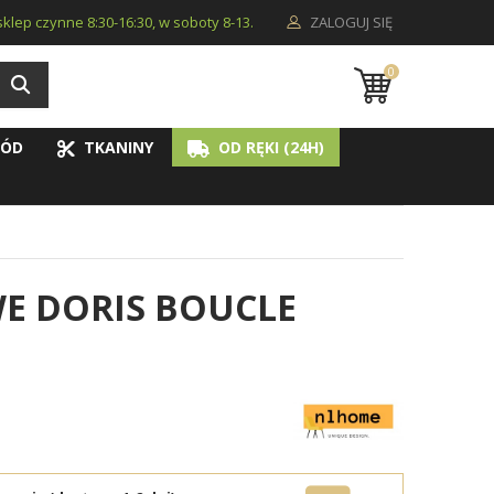
i sklep czynne 8:30-16:30, w soboty 8-13.
ZALOGUJ SIĘ
0
ÓD
TKANINY
OD RĘKI (24H)
E DORIS BOUCLE