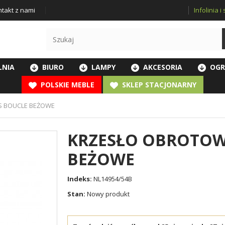
Infolinia 
takt z nami
LNIA
BIURO
LAMPY
AKCESORIA
OGR
POLSKIE MEBLE
SKLEP STACJONARNY
S BOUCLE BEŻOWE
KRZESŁO OBROTOW
BEŻOWE
Indeks:
NL14954/54B
Stan:
Nowy produkt