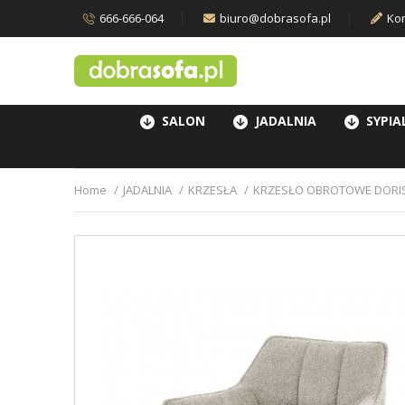
666-666-064
biuro@dobrasofa.pl
Kon
SALON
JADALNIA
SYPIA
Home
JADALNIA
KRZESŁA
KRZESŁO OBROTOWE DORI