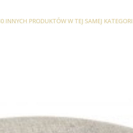
30 INNYCH PRODUKTÓW W TEJ SAMEJ KATEGORII
OBROTOWE DORIS WELUR ZIELONE
ŁAWKA DORIS 180 CM WELUR SZAR