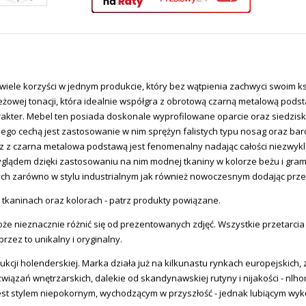
wiele korzyści w jednym produkcie, który bez wątpienia zachwyci swoim
beżowej tonacji, która idealnie współgra z obrotową czarną metalową pod
arakter. Mebel ten posiada doskonale wyprofilowane oparcie oraz siedzi
jego cechą jest zastosowanie w nim sprężyn falistych typu nosag oraz b
 z czarna metalowa podstawą jest fenomenalny nadając całości niezwykle
lądem dzięki zastosowaniu na nim modnej tkaniny w kolorze beżu i grama
nych zarówno w stylu industrialnym jak również nowoczesnym dodając prze
h tkaninach oraz kolorach - patrz produkty powiązane.
że nieznacznie różnić się od prezentowanych zdjęć. Wszystkie przetarci
zez to unikalny i oryginalny.
ukcji holenderskiej. Marka działa już na kilkunastu rynkach europejskich, 
związań wnętrzarskich, dalekie od skandynawskiej rutyny i nijakości - nlh
ki jest stylem niepokornym, wychodzącym w przyszłość - jednak lubiącym