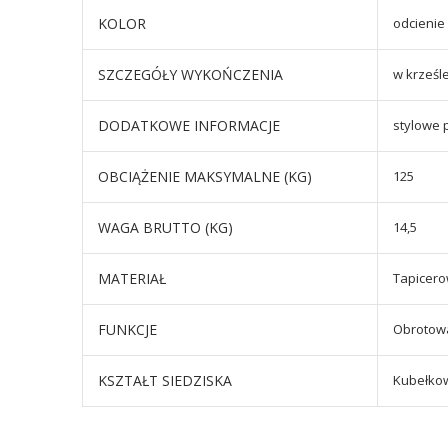
KOLOR
odcienie
SZCZEGÓŁY WYKOŃCZENIA
w krześl
DODATKOWE INFORMACJE
stylowe 
OBCIĄŻENIE MAKSYMALNE (KG)
125
WAGA BRUTTO (KG)
14,5
MATERIAŁ
Tapicer
FUNKCJE
Obrotow
KSZTAŁT SIEDZISKA
Kubełko