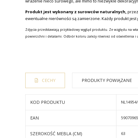
wrażenie nieco surowego, ale mimo to niezwykle dekoracyj
Produkt jest wykonany z surowców naturalnych,
przez
ewentualne nierówności są zamierzone. Każdy produkt jest pr
Zdjęcia przedstawiają przykładowy wygląd produktu. Ze względu na wła
powierzchni i detalami. Odbiór koloru zależy również od oświetlenia i 
CECHY
PRODUKTY POWIĄZANE
KOD PRODUKTU
NL14954
EAN
5907096
SZEROKOŚĆ MEBLA (CM)
63