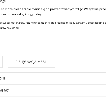
nego.
 co może nieznacznie różnić się od prezentowanych zdjęć. Wszystkie prz
zez to unikalny i oryginalny.
ściwości materiałów, ręczne wykończenie oraz różnice między partiami, poszczególne e
ustawień ekranu.
PIELĘGNACJA MEBLI
/54B
593797