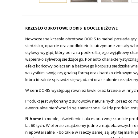
KRZESŁO OBROTOWE DORIS BOUCLE BEŻOWE
Nowoczesne krzesło obrotowe DORIS to mebel posiadający 
siedzisko, oparcie oraz podłokietniki utrzymane zostały w 
stylowy wygląd, który od razu podkreśla jego wyjątkowy ch
wspierało sylwetkę siedzącego. Ponadto charakterystyczną 
efekt końcowy połączenia beżowego korpusu siedziska wraz
wszystkim swoją oryginalną formą oraz bardzo ciekawym wyg
która idealnie sprawdzi się w jadalni oraz salonie urządzo
W serii DORIS występują również ławki oraz krzesła w innyc
Produkt jest wykonany z surowców naturalnych, przez co mo
ewentualne nierówności są zamierzone. Każdy produkt jest pr
Nlhome
to meble, oświetlenie i akcesoria wnętrzarskie prod
lat 60-tych. W ofercie znajdziemy jedne z najciekawszych ro
niepowtarzalne - bo takie w rzeczy samej są. Styl tej mar