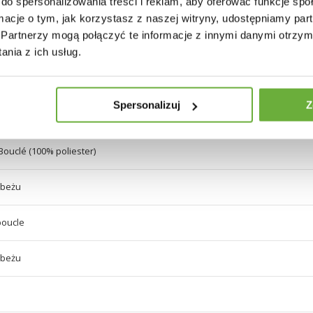
do spersonalizowania treści i reklam, aby oferować funkcje sp
ormacje o tym, jak korzystasz z naszej witryny, udostępniamy p
Partnerzy mogą połączyć te informacje z innymi danymi otrzym
nia z ich usług.
alowany proszkowo
Spersonalizuj
Z
iester
Bouclé (100% poliester)
 beżu
boucle
 beżu