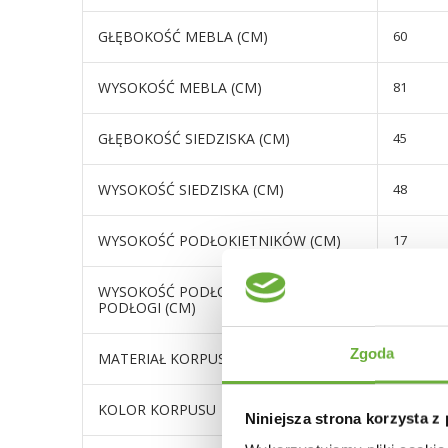
GŁĘBOKOŚĆ MEBLA (CM)
60
WYSOKOŚĆ MEBLA (CM)
81
GŁĘBOKOŚĆ SIEDZISKA (CM)
45
WYSOKOŚĆ SIEDZISKA (CM)
48
WYSOKOŚĆ PODŁOKIETNIKÓW (CM)
17
WYSOKOŚĆ PODŁOKIETNIKÓW OD
65
PODŁOGI (CM)
Zgoda
MATERIAŁ KORPUSU
tkanina 
KOLOR KORPUSU
odcienie
Niniejsza strona korzysta z