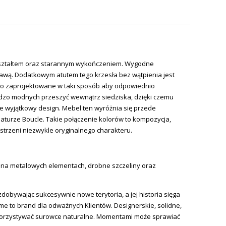
 kształtem oraz starannym wykończeniem. Wygodne
stawą. Dodatkowym atutem tego krzesła bez wątpienia jest
sko zaprojektowane w taki sposób aby odpowiednio
ardzo modnych przeszyć wewnątrz siedziska, dzięki czemu
 wyjątkowy design. Mebel ten wyróżnia się przede
turze Boucle. Takie połączenie kolorów to kompozycja,
strzeni niezwykle oryginalnego charakteru.
a na metalowych elementach, drobne szczeliny oraz
zdobywając sukcesywnie nowe terytoria, a jej historia sięga
ome to brand dla odważnych Klientów. Designerskie, solidne,
 wykorzystywać surowce naturalne. Momentami może sprawiać