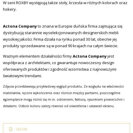
W serii ROXBY występują także stoły, krzesła w różnych kolorach oraz
hokery.
Actona Company
to znana w Europie duńska firma zajmująca się
dystrybucją starannie wyselekcjonowanych designerskich mebli
wysokiej jakości. Firma działa na rynku ponad 30 lat, obecnie jej
produkty sprzedawane są w ponad 90 krajach na całym świecie.
Ważnym elementem działalności firmy
Actona Company
jest
współpraca z architektami, co gwarantuje nowoczesny design
oferowanych produktów i zgodność wzornictwa z najnowszymi
światowymi trendami.
Zdjęcia przedstawiają przykładowy wygląd produktu. Ze względu na właściwości
materiałów, ręczne wykończenie oraz różnice między partiami, poszczególne
egzemplarze mogą różnić się m.in. odcieniem, fakturą, rysunkiem powierzchni i
detalami. Odbiór koloru zależy również od oświetlenia i ustawień ekranu.
CECHY