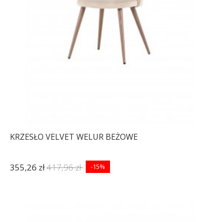
KRZESŁO VELVET WELUR BEŻOWE
355,26 zł
417,96 zł
-15%