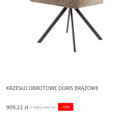
KRZESŁO OBROTOWE DORIS BRĄZOWE
909,22 zł
1 082,40 zł
-16%