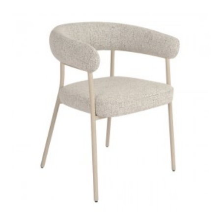
STÓŁ ROXBY 105 CM DĄB
STÓŁ ROXBY 120X80 CM
I
DĄB
601,58 zł
742,69 zł
590,43 zł
728,92 zł
-19%
-19%