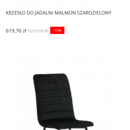
KRZESŁO DO JADALNI MALMÖN SZAROZIELONY
619,76 zł
729,13 zł
-15%