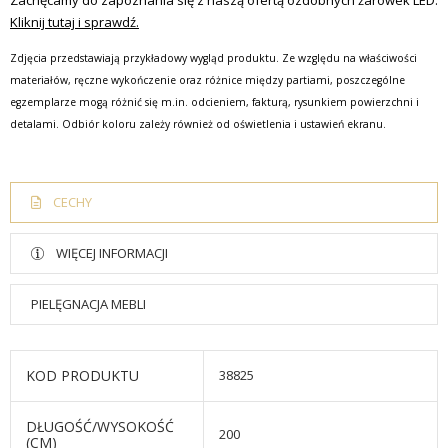
Zachęcamy do zapoznania się z naszą ofertą ozdobnych żarówek LED.
Kliknij tutaj i sprawdź.
Zdjęcia przedstawiają przykładowy wygląd produktu. Ze względu na właściwości
materiałów, ręczne wykończenie oraz różnice między partiami, poszczególne
egzemplarze mogą różnić się m.in. odcieniem, fakturą, rysunkiem powierzchni i
detalami. Odbiór koloru zależy również od oświetlenia i ustawień ekranu.
CECHY
WIĘCEJ INFORMACJI
PIELĘGNACJA MEBLI
KOD PRODUKTU
38825
DŁUGOŚĆ/WYSOKOŚĆ
200
(CM)