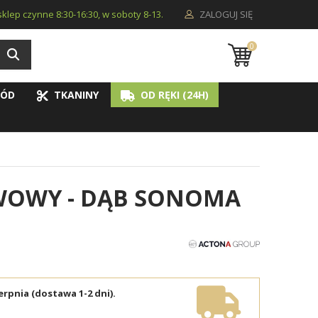
i sklep czynne 8:30-16:30, w soboty 8-13.
ZALOGUJ SIĘ
0
ÓD
TKANINY
OD RĘKI (24H)
AWOWY - DĄB SONOMA
erpnia (dostawa 1-2 dni).