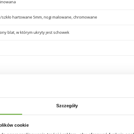
minowana
ta/szkło hartowane 5mm, nogi malowane, chromowane
ny blat, w którym ukryty jest schowek
30 INNYCH PRODUKTÓW W TEJ SAMEJ KATEGORII
Szczegóły
 plików cookie