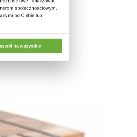
ołecznościowe i analizować
artnerom społecznościowym,
anymi od Ciebie lub
ezwól na wszystkie