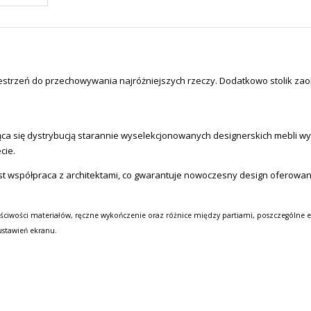
strzeń do przechowywania najróżniejszych rzeczy. Dodatkowo stolik zaop
a się dystrybucją starannie wyselekcjonowanych designerskich mebli wysok
cie.
st współpraca z architektami, co gwarantuje nowoczesny design oferowa
ściwości materiałów, ręczne wykończenie oraz różnice między partiami, poszczególne e
ustawień ekranu.