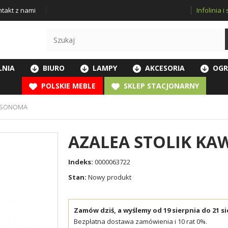
Infolinia 
takt z nami
LNIA
BIURO
LAMPY
AKCESORIA
OGR
POLSKIE MEBLE
SKLEP STACJONARNY
B SONOMA
AZALEA STOLIK K
Indeks:
0000063722
Stan:
Nowy produkt
Zamów dziś, a wyślemy od 19 sierpnia do 21 si
Bezpłatna dostawa zamówienia i 10 rat 0%.