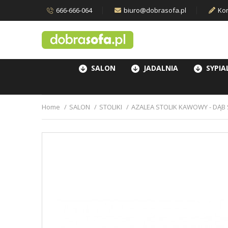
666-666-064
biuro@dobrasofa.pl
Kon
SALON
JADALNIA
SYPIA
Home
SALON
STOLIKI
AZALEA STOLIK KAWOWY - DĄ