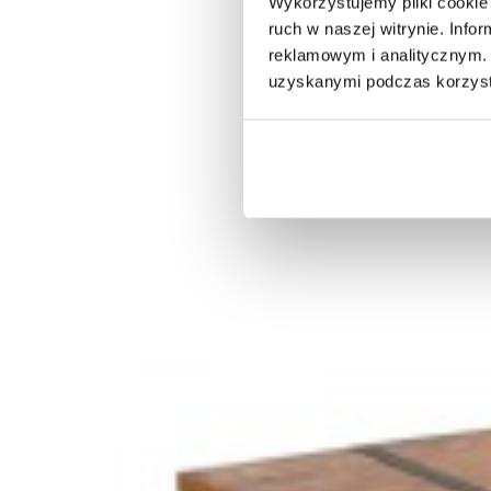
Wykorzystujemy pliki cookie 
ruch w naszej witrynie. Inf
reklamowym i analitycznym. 
uzyskanymi podczas korzysta
AZALEA STOLIK KAWOWY - DZIKI DĄB
800,65 zł
988,46 zł
-19%