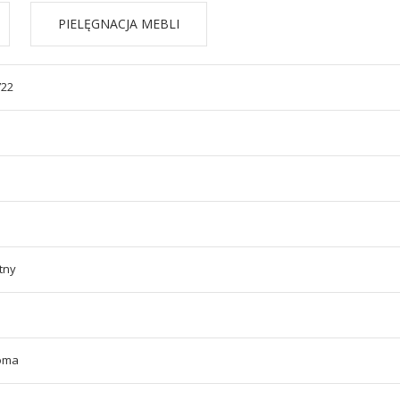
PIELĘGNACJA MEBLI
722
tny
oma