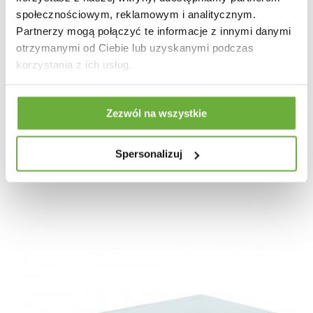
społecznościowym, reklamowym i analitycznym.
Partnerzy mogą połączyć te informacje z innymi danymi
otrzymanymi od Ciebie lub uzyskanymi podczas
korzystania z ich usług.
Zezwól na wszystkie
STOLIK KAWOWY MODERN BAROCK
Spersonalizuj
1 174,09 zł
1 319,20 zł
-11%