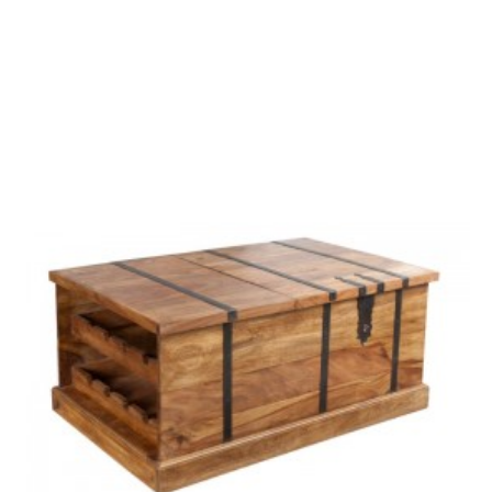
BIURKO CENTURY
100X45 CM DĄB BIELONY
1 190,54 zł
1 469,80 zł
-19%