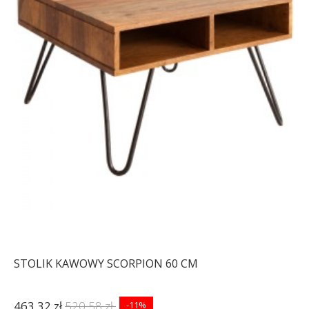
STOLIK KAWOWY SCORPION 60 CM
463,32 zł
520,58 zł
-11%