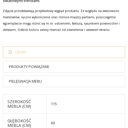
światowymi trendami.
Zdjęcia przedstawiają przykładowy wygląd produktu. Ze względu na właściwości
materiałów, ręczne wykończenie oraz różnice między partiami, poszczególne
egzemplarze mogą różnić się m.in. odcieniem, fakturą, rysunkiem powierzchni i
detalami. Odbiór koloru zależy również od oświetlenia i ustawień ekranu.
CECHY
PRODUKTY POWIĄZANE
PIELĘGNACJA MEBLI
SZEROKOŚĆ
115
MEBLA (CM)
GŁĘBOKOŚĆ
60
MEBLA (CM)