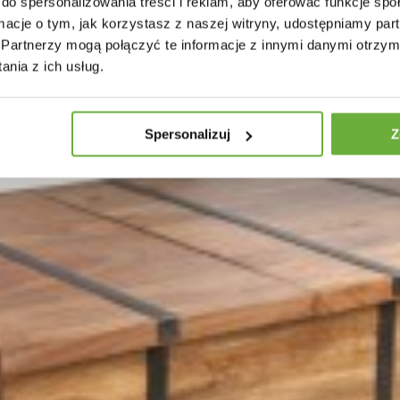
do spersonalizowania treści i reklam, aby oferować funkcje sp
ormacje o tym, jak korzystasz z naszej witryny, udostępniamy p
STOLIK KAWOWY CLEAR
Partnerzy mogą połączyć te informacje z innymi danymi otrzym
nia z ich usług.
zł
743,09 zł
-19%
Spersonalizuj
Z