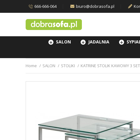
666-666-064
biuro@dobrasofa.pl
Kon
SALON
JADALNIA
SYPIA
Home
SALON
STOLIKI
KATRINE STOLIK KAWOWY 3 SET