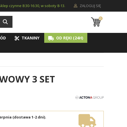
i sklep czynne 8:30-16:30, w soboty 8-13.
ZALOGUJ SIĘ
0
ÓD
TKANINY
OD RĘKI (24H)
AWOWY 3 SET
erpnia (dostawa 1-2 dni).