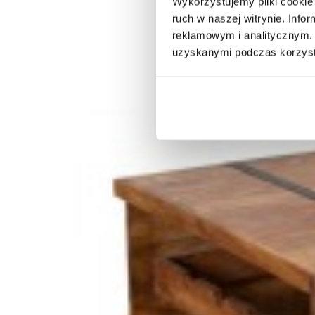
Wykorzystujemy pliki cookie 
ruch w naszej witrynie. Inf
KONSOLA KATRINE 110X40 CM SZKLANA
KATRINE 
reklamowym i analitycznym. 
uzyskanymi podczas korzysta
571,42 zł
705,46 zł
601,91 
-19%