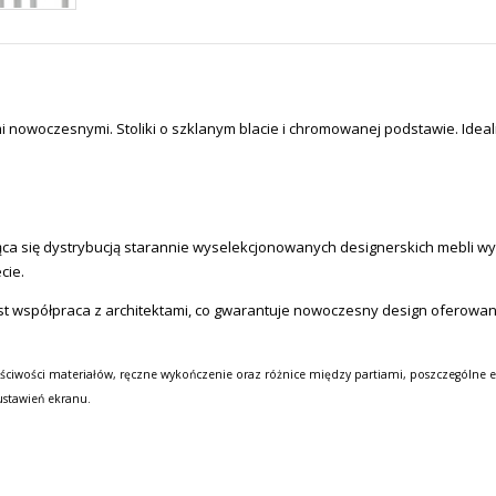
nowoczesnymi. Stoliki o szklanym blacie i chromowanej podstawie. Idealn
a się dystrybucją starannie wyselekcjonowanych designerskich mebli wysok
cie.
st współpraca z architektami, co gwarantuje nowoczesny design oferowa
ściwości materiałów, ręczne wykończenie oraz różnice między partiami, poszczególne e
ustawień ekranu.