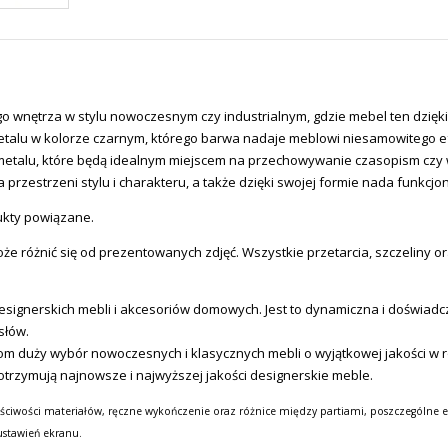
 wnętrza w stylu nowoczesnym czy industrialnym, gdzie mebel ten dzięki 
metalu w kolorze czarnym, którego barwa nadaje meblowi niesamowitego e
etalu, które będą idealnym miejscem na przechowywanie czasopism czy 
przestrzeni stylu i charakteru, a także dzięki swojej formie nada funkcj
dukty powiązane.
e różnić się od prezentowanych zdjęć. Wszystkie przetarcia, szczeliny or
ignerskich mebli i akcesoriów domowych. Jest to dynamiczna i doświadcz
słów.
m duży wybór nowoczesnych i klasycznych mebli o wyjątkowej jakości w ro
otrzymują najnowsze i najwyższej jakości designerskie meble.
ściwości materiałów, ręczne wykończenie oraz różnice między partiami, poszczególne e
ustawień ekranu.