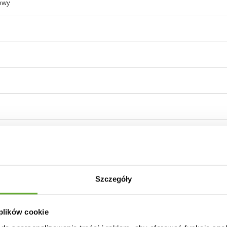
owy
mora: 70 cm x 70cm x 11 cm
Szczegóły
 plików cookie