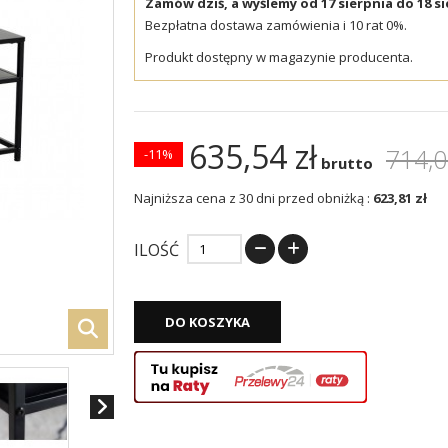
Zamów dziś, a wyślemy od 17 sierpnia do 18 si
Bezpłatna dostawa zamówienia i 10 rat 0%.
Produkt dostępny w magazynie producenta.
635,54 zł
714,0
-11%
brutto
Najniższa cena z 30 dni przed obniżką :
623,81 zł
ILOŚĆ
DO KOSZYKA