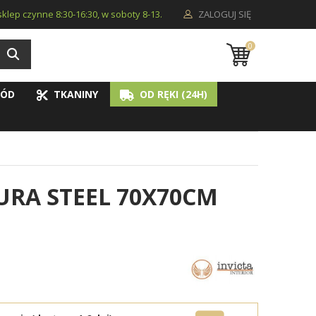
i sklep czynne 8:30-16:30, w soboty 8-13.
ZALOGUJ SIĘ
0
ÓD
TKANINY
OD RĘKI (24H)
RA STEEL 70X70CM