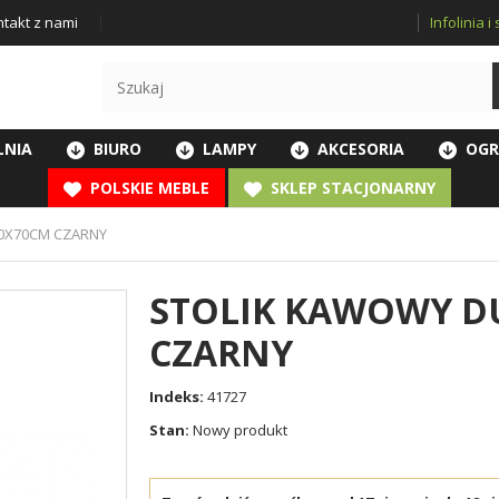
Infolinia 
takt z nami
LNIA
BIURO
LAMPY
AKCESORIA
OGR
POLSKIE MEBLE
SKLEP STACJONARNY
70X70CM CZARNY
STOLIK KAWOWY DU
CZARNY
Indeks:
41727
Stan:
Nowy produkt