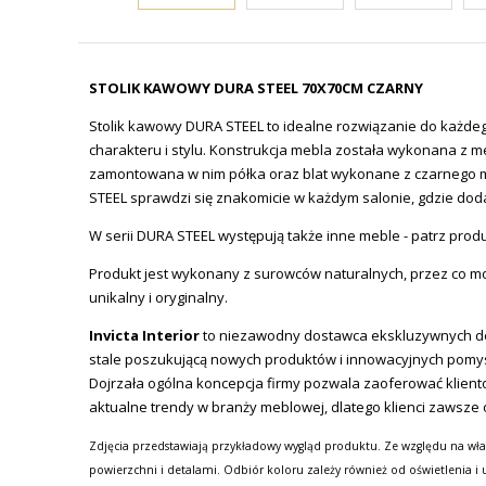
STOLIK KAWOWY DURA STEEL 70X70CM CZARNY
Stolik kawowy DURA STEEL to idealne rozwiązanie do każdego
charakteru i stylu. Konstrukcja mebla została wykonana z 
zamontowana w nim półka oraz blat wykonane z czarnego m
STEEL sprawdzi się znakomicie w każdym salonie, gdzie doda 
W serii DURA STEEL występują także inne meble - patrz pro
Produkt jest wykonany z surowców naturalnych, przez co moż
unikalny i oryginalny.
Invicta Interior
to niezawodny dostawca ekskluzywnych des
stale poszukującą nowych produktów i innowacyjnych pomy
Dojrzała ogólna koncepcja firmy pozwala zaoferować kliento
aktualne trendy w branży meblowej, dlatego klienci zawsze 
Zdjęcia przedstawiają przykładowy wygląd produktu. Ze względu na wła
powierzchni i detalami. Odbiór koloru zależy również od oświetlenia i 