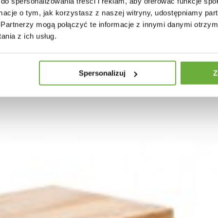
30 INNYCH PRODUKTÓW W TEJ SAMEJ KATEGORII
do spersonalizowania treści i reklam, aby oferować funkcje sp
ormacje o tym, jak korzystasz z naszej witryny, udostępniamy p
Partnerzy mogą połączyć te informacje z innymi danymi otrzym
nia z ich usług.
Spersonalizuj
Z
DURA STEEL 180CM CZARNA
5 zł
2 369,16 zł
-11%