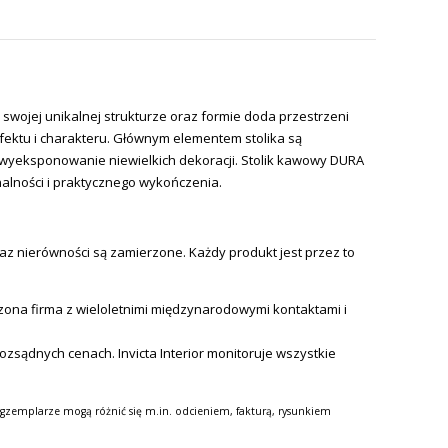
swojej unikalnej strukturze oraz formie doda przestrzeni
fektu i charakteru. Głównym elementem stolika są
wyeksponowanie niewielkich dekoracji. Stolik kawowy DURA
onalności i praktycznego wykończenia.
az nierówności są zamierzone. Każdy produkt jest przez to
ona firma z wieloletnimi międzynarodowymi kontaktami i
zsądnych cenach. Invicta Interior monitoruje wszystkie
gzemplarze mogą różnić się m.in. odcieniem, fakturą, rysunkiem