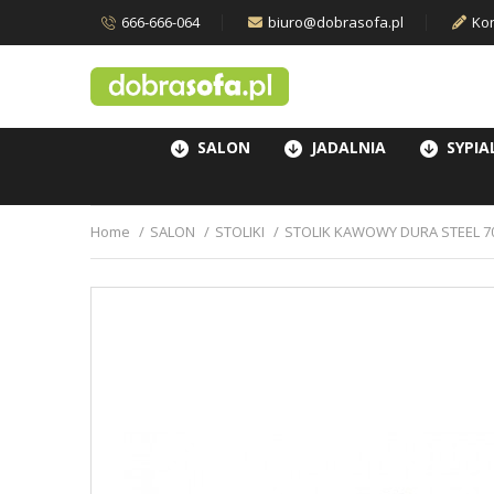
666-666-064
biuro@dobrasofa.pl
Kon
SALON
JADALNIA
SYPIA
Home
SALON
STOLIKI
STOLIK KAWOWY DURA STEEL 