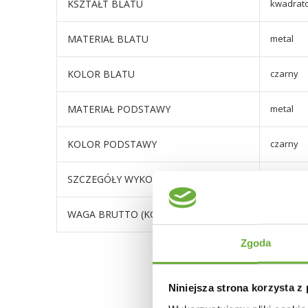
KSZTAŁT BLATU
kwadrat
MATERIAŁ BLATU
metal
KOLOR BLATU
czarny
MATERIAŁ PODSTAWY
metal
KOLOR PODSTAWY
czarny
SZCZEGÓŁY WYKOŃCZENIA
Dolna ko
WAGA BRUTTO (KG)
11,3
Zgoda
Niniejsza strona korzysta z