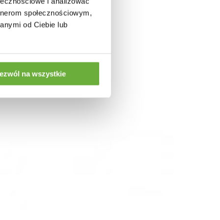
:
ołecznościowe i analizować
artnerom społecznościowym,
anymi od Ciebie lub
ezwól na wszystkie