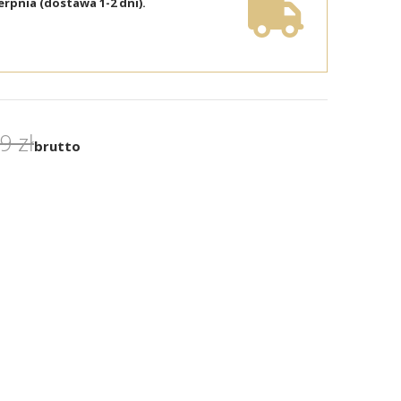
erpnia (dostawa 1-2 dni).
9 zł
brutto