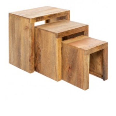
STOLIK KAWOWY GOA II
STOLIK KAWOWY GOA 60
CM
986,26 zł
1 108,16 zł
911,44 zł
1 024,09 zł
-11%
-11%