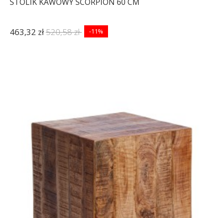
STOLIK KAWOWY SCORPION 60 CM
463,32 zł
520,58 zł
-11%