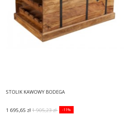
CM CZARNY
CZARNY JESION
452,57 zł
558,73 zł
862,84 zł
1 065,23 zł
-19%
-19%
STOLIK KAWOWY BODEGA
1 695,65 zł
1 905,23 zł
-11%