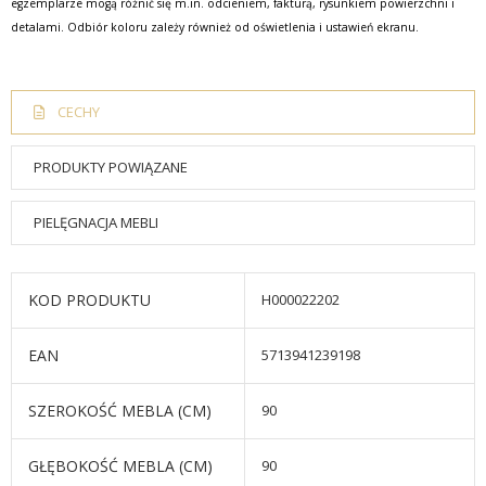
egzemplarze mogą różnić się m.in. odcieniem, fakturą, rysunkiem powierzchni i
detalami. Odbiór koloru zależy również od oświetlenia i ustawień ekranu.
CECHY
PRODUKTY POWIĄZANE
PIELĘGNACJA MEBLI
KOD PRODUKTU
H000022202
EAN
5713941239198
SZEROKOŚĆ MEBLA (CM)
90
GŁĘBOKOŚĆ MEBLA (CM)
90