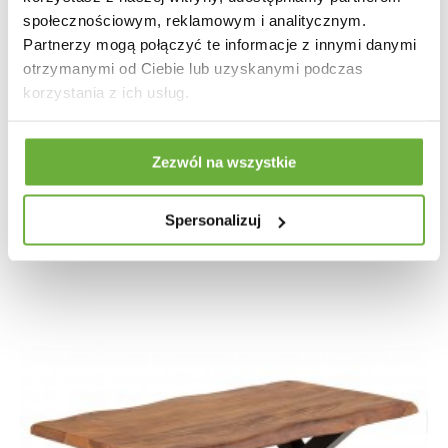
społecznościowym, reklamowym i analitycznym.
Partnerzy mogą połączyć te informacje z innymi danymi
otrzymanymi od Ciebie lub uzyskanymi podczas
STOLIK KAWOWY GOA II
korzystania z ich usług.
986,26 zł
1 108,16 zł
-11%
Zezwól na wszystkie
Spersonalizuj