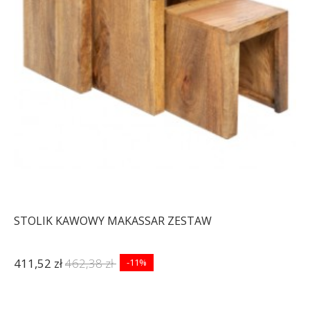
140X70 CM MARMUR
90X90 CM MARMUR
BEŻOWY
BRĄZOWY
2 482,19 zł
3 064,43 zł
2 514,69 zł
3 104,56 zł
-19%
-19%
STOLIK KAWOWY MAKASSAR ZESTAW
411,52 zł
462,38 zł
-11%