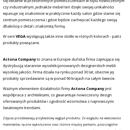
się idealnie w przestronnych pomieszczeniach w stylu nowoczesnym
czy industrialnym, jednakże mebel ten dzięki swojej unikalności
wpasuje się znakomicie w praktycznie każdy salon gdzie stanie się
centrum pomieszczenia i gdzie będzie zachwycać każdego swoją
dbałością o detal i znakomitą formą.
W serii
VEGA
występują także inne stoliki w różnych kolorach - patrz
produkty powiązane.
Actona Company
to znana w Europie duńska firma zajmująca się
dystrybucją starannie wyselekcjonowanych designerskich mebli
wysokiej jakości. Firma działa na rynku ponad 30 lat, obecnie jej
produkty sprzedawane są w ponad 90 krajach na całym świecie.
Ważnym elementem działalności firmy
Actona Company
jest
współpraca z architektami, co gwarantuje nowoczesny design
oferowanych produktów i zgodność wzornictwa z najnowszymi
światowymi trendami.
Zdjęcia przedstawiają przykładowy wygląd produktu. Ze względu na właściwości
materiałów, ręczne wykończenie oraz różnice między partiami, poszczególne