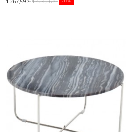
1 267,59 zł
1 424,26 zł
-11%