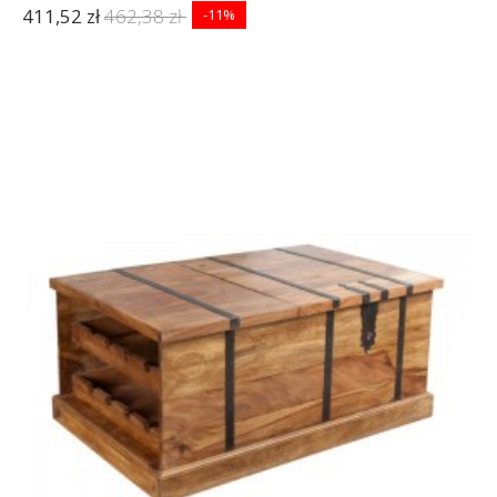
411,52 zł
462,38 zł
-11%