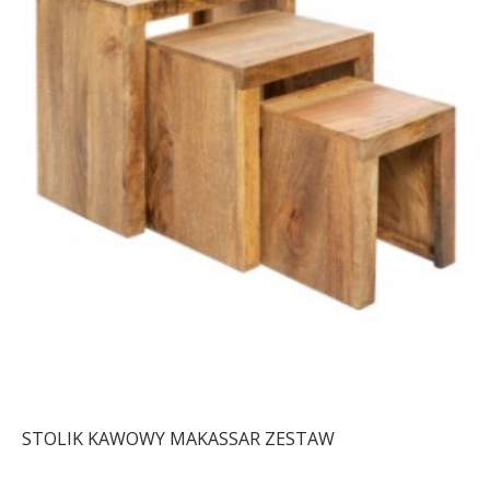
ZESTAW STOLIKÓW
ZESTAW STOLIKÓW
KAWOWYCH DICE SZARY
KAWOWYCH DICE BIAŁY
1 411,88 zł
1 743,06 zł
805,03 zł
993,86 zł
-19%
-19%
STOLIK KAWOWY MAKASSAR ZESTAW