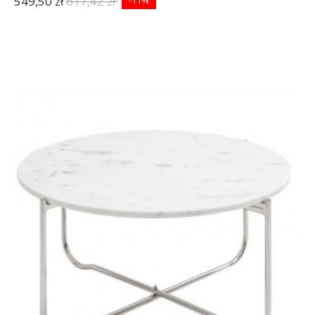
549,50 zł
617,42 zł
-11%