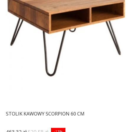
STOLIK KAWOWY SCORPION 60 CM
463,32 zł
520,58 zł
-11%