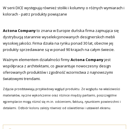
W serii DICE występują również stoliki i kolumny o różnych wymiarach i
kolorach - patrz produkty powiązane
Actona Company
to znana w Europie duńska firma zajmująca się
dystrybucją starannie wyselekcjonowanych designerskich mebli
wysokiej jakości. Firma działa na rynku ponad 30 lat, obecnie jej
produkty sprzedawane są w ponad 90 krajach na całym świecie.
Ważnym elementem działalności firmy
Actona Company
jest
współpraca z architektami, co gwarantuje nowoczesny design
oferowanych produktów i zgodność wzornictwa z najnowszymi
światowymi trendami.
Zdjęcia przedstawiają przykładowy wygląd produktu. Ze względu na właściwości
materiałów, ręczne wykończenie oraz różnice między partiami, poszczególne
egzemplarze mogą różnić się m.in. odcieniem, fakturą, rysunkiem powierzchni i
detalami. Odbiór koloru zależy również od oświetlenia i ustawień ekranu.