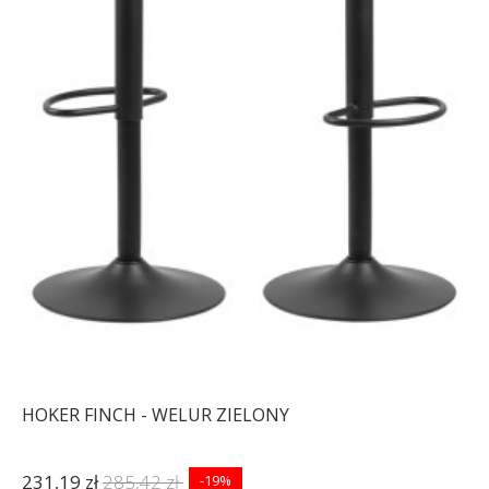
HOKER FINCH - WELUR ZIELONY
231,19 zł
285,42 zł
-19%