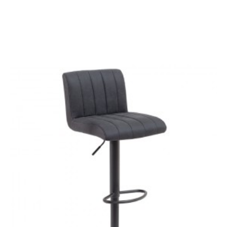
LAMPA PODŁOGOWA
ŁÓŻKO PARIS 160X200
PARIS BIAŁA 180 CM
CM WELUR
CIEMNONIEBIESKI
1 004,44 zł
1 128,59 zł
2 554,82 zł
2 870,59 zł
-11%
-11%