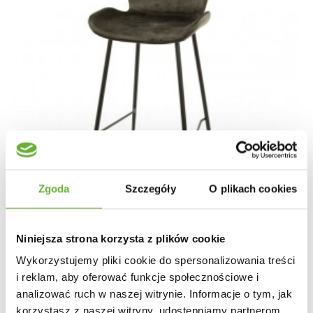
Zgoda
Szczegóły
O plikach cookies
Niniejsza strona korzysta z plików cookie
Wykorzystujemy pliki cookie do spersonalizowania treści
HOKER SILKY 99 CM WELUR ANTRACYT
i reklam, aby oferować funkcje społecznościowe i
analizować ruch w naszej witrynie. Informacje o tym, jak
444,67 zł
653,92 zł
korzystasz z naszej witryny, udostępniamy partnerom
-32%