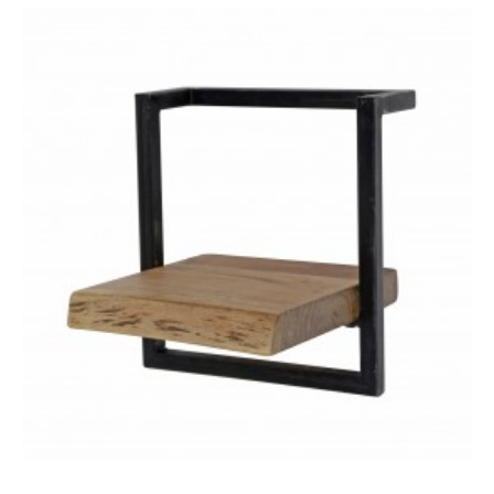
SZAFKA NOCNA JOLIET
SZAFKA NOCNA ŚCIENNA
30X25 CM CZARNA
JOLIET 35X20CM STAL...
202,13 zł
249,54 zł
86,13 zł
106,33 zł
-19%
-19%