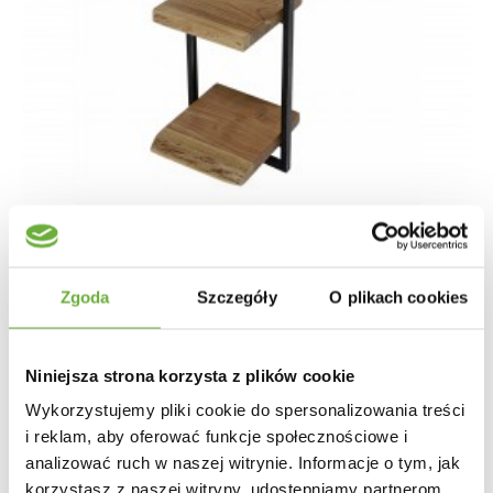
PÓŁKA PLAATE 30 X 100 CM
Zgoda
Szczegóły
O plikach cookies
411,18 zł
489,50 zł
-16%
Niniejsza strona korzysta z plików cookie
Wykorzystujemy pliki cookie do spersonalizowania treści
i reklam, aby oferować funkcje społecznościowe i
analizować ruch w naszej witrynie. Informacje o tym, jak
korzystasz z naszej witryny, udostępniamy partnerom