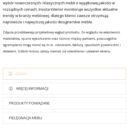
wybór nowoczesnych i klasycznych mebli o wyjątkowej jakości w
rozsądnych cenach.
Invicta Interior monitoruje wszystkie aktualne
trendy w branży meblowej, dlatego klienci zawsze otrzymują
najnowsze i najwyższej jakości designerskie meble.
Zdjęcia przedstawiają przykładowy wygląd produktu. Ze względu na właściwości
materiałów, ręczne wykończenie oraz różnice między partiami, poszczególne
egzemplarze mogą różnić się m.in. odcieniem, fakturą, rysunkiem powierzchni i
detalami. Odbiór koloru zależy również od oświetlenia i ustawień ekranu.
CECHY
WIĘCEJ INFORMACJI
PRODUKTY POWIĄZANE
PIELĘGNACJA MEBLI