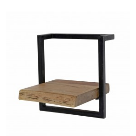
SZAFKA NOCNA
SZAFKA NOCNA
MAKASSAR 43 CM
MAKASSAR 43X35 CM
MANGO
PALISANDER
268,49 zł
301,67 zł
270,21 zł
303,61 zł
-11%
-11%