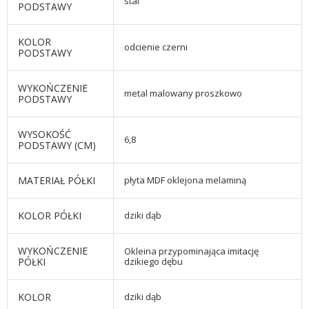
stal
PODSTAWY
KOLOR
odcienie czerni
PODSTAWY
WYKOŃCZENIE
metal malowany proszkowo
PODSTAWY
WYSOKOŚĆ
6,8
PODSTAWY (CM)
MATERIAŁ PÓŁKI
płyta MDF oklejona melaminą
KOLOR PÓŁKI
dziki dąb
WYKOŃCZENIE
Okleina przypominająca imitację
PÓŁKI
dzikiego dębu
KOLOR
dziki dąb