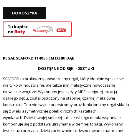
DO KOSZYKA
REGAŁ SEAFORD 114X35 CM DZIKI DĄB
DOSTĘPNE OD RĘKI - 2SZTUKI
SEAFORD to praktyczny nowoczesny regał, który idealnie wpisze się
nie tylko w industrialne, ale także minimalistyczne nowoczesne
niewielkie wnętrze.
Wykonany jest z płyty MDF oklejonej imitacją
dzikiego dębu, został osadzony na stabilnej czarnej metalowej
konstrukcji. Ten niezwykle przestronny oraz funkcjonalny regał składa
się z wielu asymetrycznie półek o różnych kształtach i
wymiarach.
D
zięki swojej smukłej linii całość tego mebla wspaniale
komponuje się z podstawą utrzymaną w ciemnej tonacji. W
ykonany
jest z dużą precyzją, dzięki zachowaniu i odwzorcowaniu naturalnej