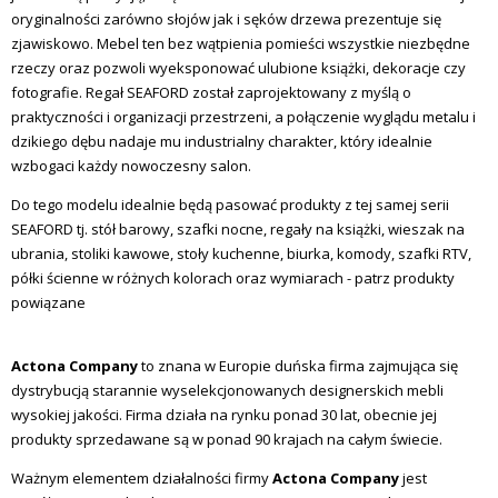
oryginalności zarówno słojów jak i sęków
drzewa prezentuje się
zjawiskowo. Mebel ten bez wątpienia pomieści wszystkie niezbędne
rzeczy oraz pozwoli wyeksponować ulubione książki, dekoracje czy
fotografie. Regał SEAFORD został zaprojektowany z myślą o
praktyczności i organizacji przestrzeni, a połączenie wyglądu metalu i
dzikiego dębu nadaje mu industrialny charakter, który idealnie
wzbogaci każdy nowoczesny salon.
Do tego modelu idealnie będą pasować produkty z tej samej serii
SEAFORD tj. stół barowy, szafki nocne, regały na książki, wieszak na
ubrania, stoliki kawowe, stoły kuchenne, biurka, komody, szafki RTV,
półki ścienne w różnych kolorach oraz wymiarach -
patrz produkty
powiązane
Actona Company
to znana w Europie duńska firma zajmująca się
dystrybucją starannie wyselekcjonowanych designerskich mebli
wysokiej jakości. Firma działa na rynku ponad 30 lat, obecnie jej
produkty sprzedawane są w ponad 90 krajach na całym świecie.
Ważnym elementem działalności firmy
Actona Company
jest