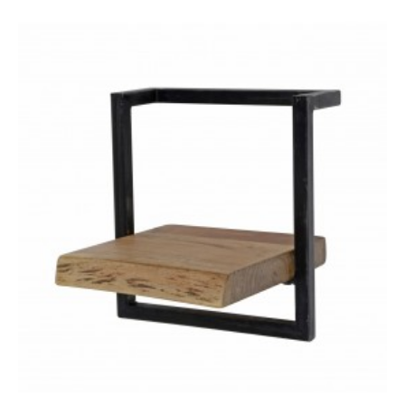
REGAŁ SEAFORD -
REGAŁ SEAFORD 77X150
CZARNY VII
CM DZIKI DĄB
221,46 zł
273,40 zł
428,97 zł
529,59 zł
-19%
-19%