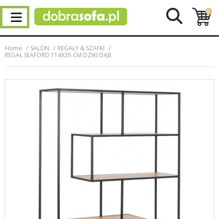
0
Home
SALON
REGAŁY & SZAFKI
REGAŁ SEAFORD 114X35 CM DZIKI DĄB