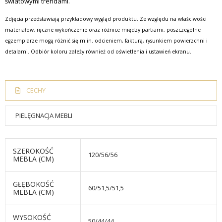
światowymi trendami.
Zdjęcia przedstawiają przykładowy wygląd produktu. Ze względu na właściwości
materiałów, ręczne wykończenie oraz różnice między partiami, poszczególne
egzemplarze mogą różnić się m.in. odcieniem, fakturą, rysunkiem powierzchni i
detalami. Odbiór koloru zależy również od oświetlenia i ustawień ekranu.
CECHY
PIELĘGNACJA MEBLI
SZEROKOŚĆ
120/56/56
MEBLA (CM)
GŁĘBOKOŚĆ
60/51,5/51,5
MEBLA (CM)
WYSOKOŚĆ
50/44/44