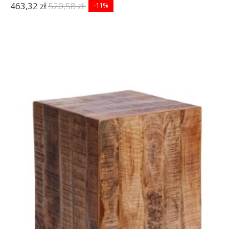
463,32 zł
520,58 zł
-11%