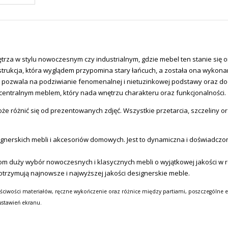
rza w stylu nowoczesnym czy industrialnym, gdzie mebel ten stanie się or
trukcja, która wyglądem przypomina stary łańcuch, a została ona wykona
y pozwala na podziwianie fenomenalnej i nietuzinkowej podstawy oraz do
 centralnym meblem, który nada wnętrzu charakteru oraz funkcjonalności.
e różnić się od prezentowanych zdjęć. Wszystkie przetarcia, szczeliny or
erskich mebli i akcesoriów domowych. Jest to dynamiczna i doświadczona
tom duży wybór nowoczesnych i klasycznych mebli o wyjątkowej jakości w
otrzymują najnowsze i najwyższej jakości designerskie meble.
ściwości materiałów, ręczne wykończenie oraz różnice między partiami, poszczególne e
ustawień ekranu.