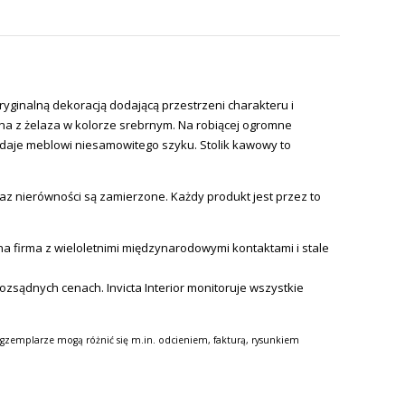
yginalną dekoracją dodającą przestrzeni charakteru i
na z żelaza w kolorze srebrnym. Na robiącej ogromne
daje meblowi niesamowitego szyku. Stolik kawowy to
az nierówności są zamierzone. Każdy produkt jest przez to
 firma z wieloletnimi międzynarodowymi kontaktami i stale
 rozsądnych cenach.
Invicta
Interior monitoruje wszystkie
gzemplarze mogą różnić się m.in. odcieniem, fakturą, rysunkiem