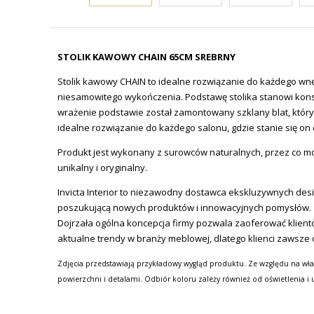
STOLIK KAWOWY CHAIN 65CM SREBRNY
Stolik kawowy CHAIN to idealne rozwiązanie do każdego wnęt
niesamowitego wykończenia. Podstawę stolika stanowi kons
wrażenie podstawie został zamontowany szklany blat, któr
idealne rozwiązanie do każdego salonu, gdzie stanie się on
Produkt jest wykonany z surowców naturalnych, przez co moż
unikalny i oryginalny.
Invicta
Interior
to niezawodny dostawca ekskluzywnych design
poszukującą nowych produktów i innowacyjnych pomysłów.
Dojrzała ogólna koncepcja firmy pozwala zaoferować klien
aktualne trendy w branży meblowej, dlatego klienci zawsze 
Zdjęcia przedstawiają przykładowy wygląd produktu. Ze względu na wła
powierzchni i detalami. Odbiór koloru zależy również od oświetlenia i 