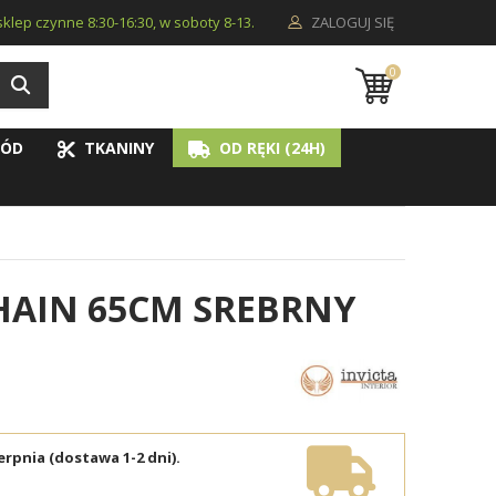
i sklep czynne 8:30-16:30, w soboty 8-13.
ZALOGUJ SIĘ
0
ÓD
TKANINY
OD RĘKI (24H)
HAIN 65CM SREBRNY
erpnia (dostawa 1-2 dni).