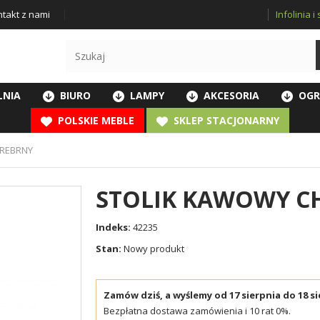
Infolinia 
takt z nami
LNIA
BIURO
LAMPY
AKCESORIA
OGR
POLSKIE MEBLE
SKLEP STACJONARNY
SREBRNY
STOLIK KAWOWY C
Indeks:
42235
Stan:
Nowy produkt
Zamów dziś, a wyślemy od 17 sierpnia do 18 si
Bezpłatna dostawa zamówienia i 10 rat 0%.