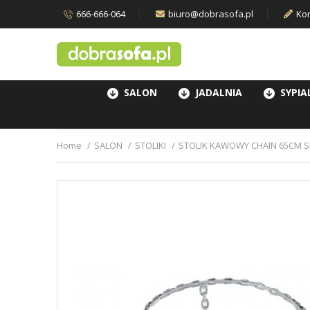
666-666-064
biuro@dobrasofa.pl
Kon
SALON
JADALNIA
SYPIA
Home
SALON
STOLIKI
STOLIK KAWOWY CHAIN 65CM 