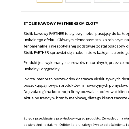
STOLIK KAWOWY FAETHER 65 CM ZŁOTY
Stolik kawowy FAETHER to stylowy mebel pasujący do każdeg
unikalnego efektu. Głównym elementem stolika robiącym naj
fenomenalnej i niespotykanej podstawie został osadzony ok
Stolik FAETHER sprawdzi się znakomicie w każdym salonie g
Produkt jest wykonany z surowców naturalnych, przez co moż
unikalny i oryginalny.
Invicta
Interior
to niezawodny dostawca ekskluzywnych design
poszukującą nowych produktów i innowacyjnych pomysłów.
Dojrzała ogólna koncepcja firmy pozwala zaoferować klien
aktualne trendy w branży meblowej, dlatego klienci zawsze 
Zdjęcia przedstawiają przykładowy wygląd produktu. Ze względu na wła
powierzchni i detalami. Odbiór koloru zależy również od oświetlenia i 