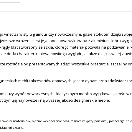
o wnętrza w stylu glamour czy nowoczesnym, gdzie stolik ten dzięki swoj
większe wrażenie jest jego podstawa wykonana z aluminium, która wygląd
rągły blat stworzony ze szkła, którego materiał pozwala na podziwianie 
dzie doda charakteru i niesamowitego wyglądu, a także dzięki swojej zja
e różnić się od prezentowanych zdjęć. Wszystkie przetarcia, szczeliny or
erskich mebli i akcesoriów domowych. Jest to dynamiczna i doświadczona
tom duży wybór nowoczesnych i klasycznych mebli o wyjątkowej jakości w
otrzymują najnowsze i najwyższej jakości designerskie meble.
ściwości materiałów, ręczne wykończenie oraz różnice między partiami, poszczególne e
ustawień ekranu.