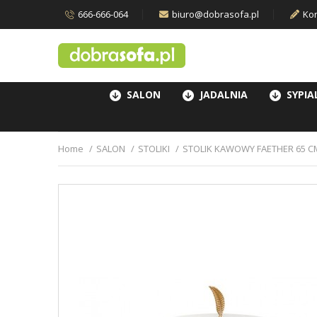
666-666-064
biuro@dobrasofa.pl
Kon
SALON
JADALNIA
SYPIA
Home
SALON
STOLIKI
STOLIK KAWOWY FAETHER 65 C