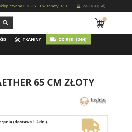
i sklep czynne 8:30-16:30, w soboty 8-13.
ZALOGUJ SIĘ
0
ÓD
TKANINY
OD RĘKI (24H)
ETHER 65 CM ZŁOTY
erpnia (dostawa 1-2 dni).