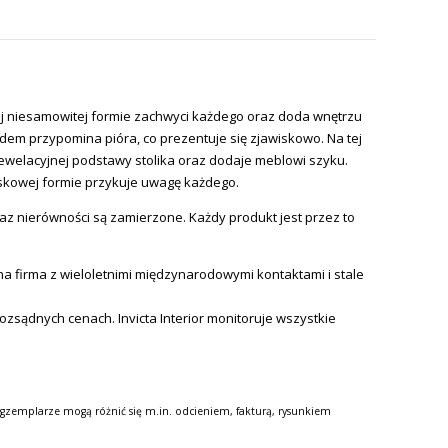
ej niesamowitej formie zachwyci każdego oraz doda wnętrzu
em przypomina pióra, co prezentuje się zjawiskowo. Na tej
rewelacyjnej podstawy stolika oraz dodaje meblowi szyku.
wiskowej formie przykuje uwagę każdego.
az nierówności są zamierzone. Każdy produkt jest przez to
 firma z wieloletnimi międzynarodowymi kontaktami i stale
 rozsądnych cenach.
Invicta
Interior monitoruje wszystkie
gzemplarze mogą różnić się m.in. odcieniem, fakturą, rysunkiem