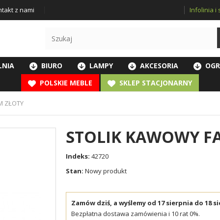
Infolinia 
takt z nami
LNIA
BIURO
LAMPY
AKCESORIA
OGR
POLSKIE MEBLE
SKLEP STACJONARNY
M ZŁOTY
STOLIK KAWOWY FA
Indeks:
42720
Stan:
Nowy produkt
Zamów dziś, a wyślemy od 17 sierpnia do 18 si
Bezpłatna dostawa zamówienia i 10 rat 0%.