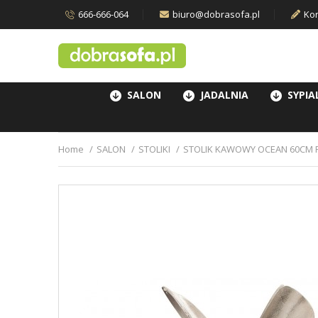
666-666-064
biuro@dobrasofa.pl
Kon
SALON
JADALNIA
SYPIA
Home
SALON
STOLIKI
STOLIK KAWOWY OCEAN 60CM