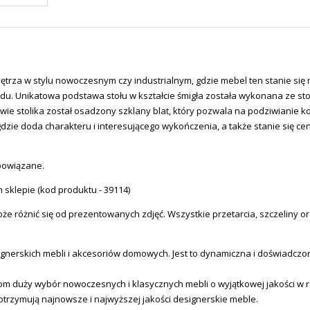
rza w stylu nowoczesnym czy industrialnym, gdzie mebel ten stanie się n
lądu. Unikatowa podstawa stołu w kształcie śmigła została wykonana ze 
e stolika został osadzony szklany blat, który pozwala na podziwianie kons
zie doda charakteru i interesującego wykończenia, a także stanie się 
 powiązane.
 sklepie (kod produktu - 39114
)
e różnić się od prezentowanych zdjęć. Wszystkie przetarcia, szczeliny or
erskich mebli i akcesoriów domowych. Jest to dynamiczna i doświadczona
tom duży wybór nowoczesnych i klasycznych mebli o wyjątkowej jakości w
otrzymują najnowsze i najwyższej jakości designerskie meble.