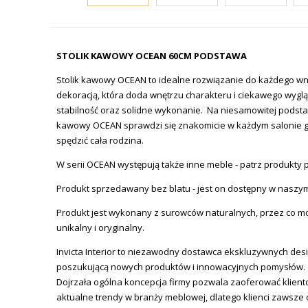
STOLIK KAWOWY OCEAN 60CM PODSTAWA
Stolik kawowy OCEAN to idealne rozwiązanie do każdego wnęt
dekoracją, która doda wnętrzu charakteru i ciekawego wyg
stabilność oraz solidne wykonanie. Na niesamowitej podstawi
kawowy OCEAN sprawdzi się znakomicie w każdym salonie gd
spędzić cała rodzina.
W serii OCEAN występują także inne meble - patrz produkty
Produkt sprzedawany bez blatu - jest on dostępny w naszym
Produkt jest wykonany z surowców naturalnych, przez co moż
unikalny i oryginalny.
Invicta
Interior
to niezawodny dostawca ekskluzywnych design
poszukującą nowych produktów i innowacyjnych pomysłów.
Dojrzała ogólna koncepcja firmy pozwala zaoferować klien
aktualne trendy w branży meblowej, dlatego klienci zawsze 