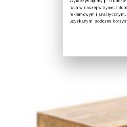
Wykorzystujemy pliki cookie 
ruch w naszej witrynie. Inf
reklamowym i analitycznym. 
uzyskanymi podczas korzysta
STOLIK KAWOWY OCEAN 85CM PODSTAWA
826,03 zł
928,12 zł
-11%