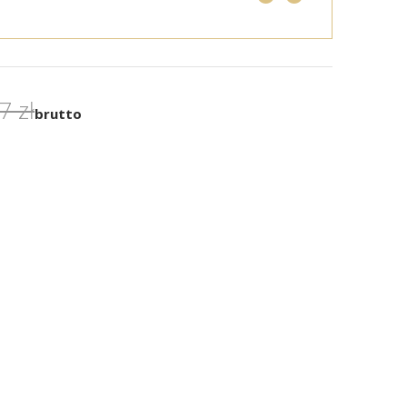
7 zł
brutto