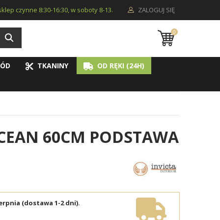
i sklep czynne 8:30-16:30, w soboty 8-13.
ZALOGUJ SIĘ
0
ÓD
TKANINY
OD RĘKI (24H)
CEAN 60CM PODSTAWA
erpnia (dostawa 1-2 dni).