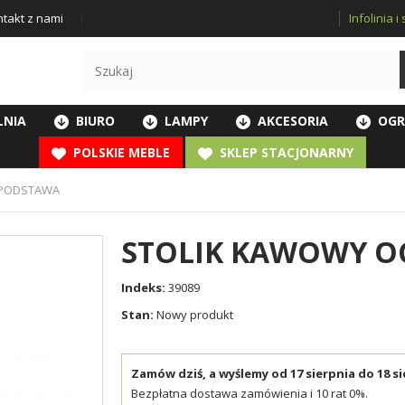
Infolinia 
takt z nami
LNIA
BIURO
LAMPY
AKCESORIA
OGR
POLSKIE MEBLE
SKLEP STACJONARNY
 PODSTAWA
STOLIK KAWOWY O
Indeks:
39089
Stan:
Nowy produkt
Zamów dziś, a wyślemy od 17 sierpnia do 18 si
Bezpłatna dostawa zamówienia i 10 rat 0%.