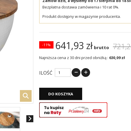
Zamów dziś, a wyślemy od 17 sierpnia do 18 si
Bezpłatna dostawa zamówienia i 10 rat 0%.
Produkt dostępny w magazynie producenta.
641,93 zł
721,2
-11%
brutto
Najniższa cena z 30 dni przed obniżką :
630,09 zł
ILOŚĆ
DO KOSZYKA