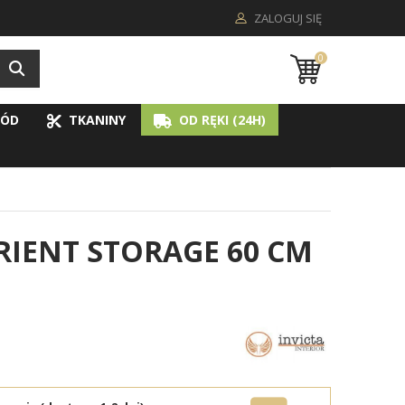
ZALOGUJ SIĘ
0
ÓD
TKANINY
OD RĘKI (24H)
IENT STORAGE 60 CM