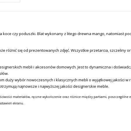
a koce czy poduszki. Blat wykonany z litego drewna mango, natomiast po
e różnić się od prezentowanych zdjęć. Wszystkie przetarcia, szczeliny or
ignerskich mebli i akcesoriów domowych. Jest to dynamiczna i doświadcz
słów.
m duży wybór nowoczesnych i klasycznych mebli o wyjątkowej jakości w ro
otrzymują najnowsze i najwyższej jakości designerskie meble.
ściwości materiałów, ręczne wykończenie oraz różnice między partiami, poszczególne e
ustawień ekranu.