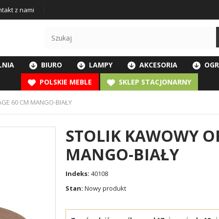
takt z nami
LNIA
BIURO
LAMPY
AKCESORIA
OGR
POLSKIE MEBLE
SKLEP STACJONARNY
AGE 60 CM MANGO-BIAŁY
STOLIK KAWOWY OR
MANGO-BIAŁY
Indeks:
40108
Stan:
Nowy produkt