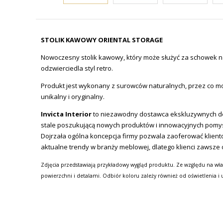
STOLIK KAWOWY ORIENTAL STORAGE
Nowoczesny stolik kawowy, który może służyć za schowek n
odzwierciedla styl retro.
Produkt jest wykonany z surowców naturalnych, przez co moż
unikalny i oryginalny.
Invicta Interior
to niezawodny dostawca ekskluzywnych des
stale poszukującą nowych produktów i innowacyjnych pomy
Dojrzała ogólna koncepcja firmy pozwala zaoferować kliento
aktualne trendy w branży meblowej, dlatego klienci zawsze 
Zdjęcia przedstawiają przykładowy wygląd produktu. Ze względu na wła
powierzchni i detalami. Odbiór koloru zależy również od oświetlenia i 