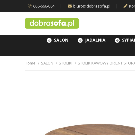
666-666-064
biuro@dobrasofa.pl
Kon
SALON
JADALNIA
SYPIA
Home
SALON
STOLIKI
STOLIK KAWOWY ORIENT STOR