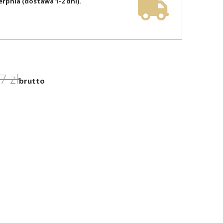
erpnia (dostawa 1-2 dni).
7 zł
brutto