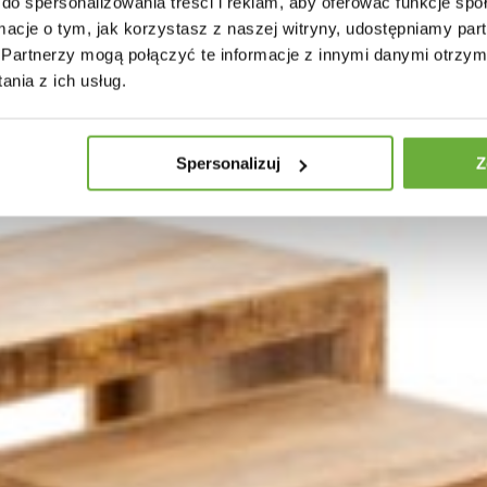
do spersonalizowania treści i reklam, aby oferować funkcje sp
ormacje o tym, jak korzystasz z naszej witryny, udostępniamy p
Partnerzy mogą połączyć te informacje z innymi danymi otrzym
nia z ich usług.
Spersonalizuj
Z
N CRAFT 200X90 CM MANGO
STOLIK KAWOWY IRON CRAFT 100 
2 zł
2 512,60 zł
681,26 zł
765,46 zł
-11%
-11%