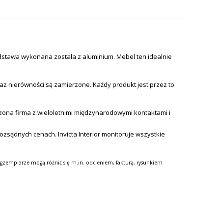
dstawa wykonana została z aluminium. Mebel ten idealnie
az nierówności są zamierzone. Każdy produkt jest przez to
ona firma z wieloletnimi międzynarodowymi kontaktami i
zsądnych cenach. Invicta Interior monitoruje wszystkie
gzemplarze mogą różnić się m.in. odcieniem, fakturą, rysunkiem