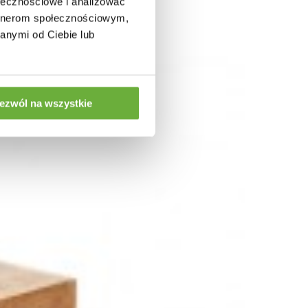
ołecznościowe i analizować
artnerom społecznościowym,
anymi od Ciebie lub
ezwól na wszystkie
CM MANGO