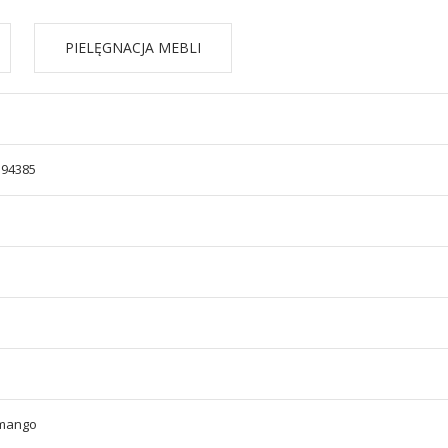
PIELĘGNACJA MEBLI
594385
mango