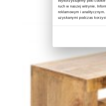
Wykorzystujemy pliki cookie 
ruch w naszej witrynie. Inf
reklamowym i analitycznym. 
uzyskanymi podczas korzysta
STÓŁ IRON CRAFT 160X90 CM MANGO
STÓŁ IRO
1 560,85 zł
2 081,14 zł
2 236,2
-25%