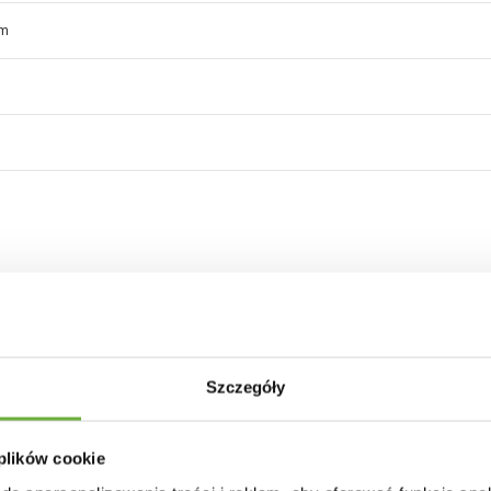
um
30 INNYCH PRODUKTÓW W TEJ SAMEJ KATEGORII
Szczegóły
 plików cookie