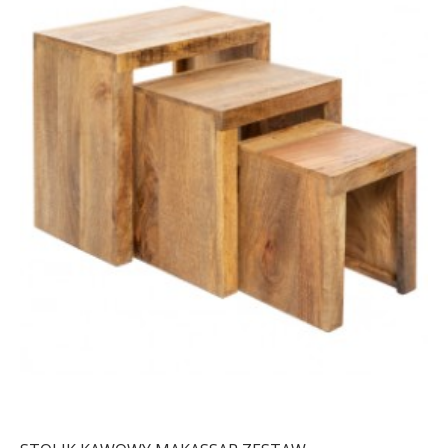
BIURKO ELEMENTS
ZESTAW STOLIKÓW
ELEMENTS PALISANDER
896,97 zł
1 007,83 zł
1 040,91 zł
1 169,56 zł
-11%
-11%