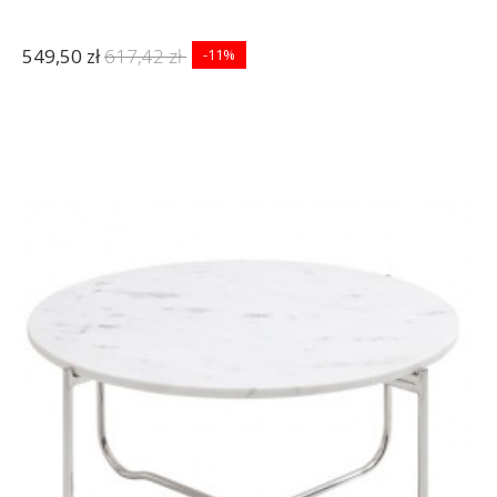
549,50 zł
617,42 zł
-11%