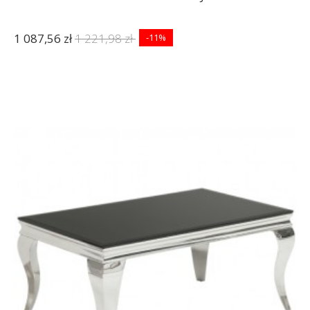
1 087,56 zł
1 221,98 zł
-11%