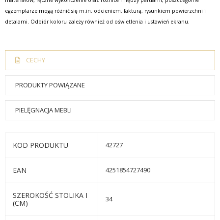
materiałów, ręczne wykończenie oraz różnice między partiami, poszczególne
egzemplarze mogą różnić się m.in. odcieniem, fakturą, rysunkiem powierzchni i
detalami. Odbiór koloru zależy również od oświetlenia i ustawień ekranu.
CECHY
PRODUKTY POWIĄZANE
PIELĘGNACJA MEBLI
KOD PRODUKTU
42727
EAN
4251854727490
SZEROKOŚĆ STOLIKA I
34
(CM)