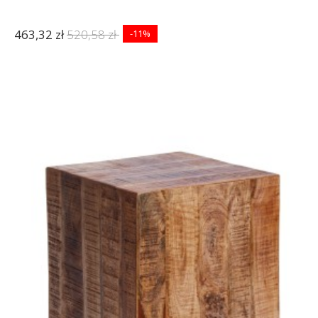
463,32 zł
520,58 zł
-11%