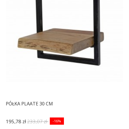
REGAŁ SEAFORD -
REGAŁ SEAFORD 77X150
CZARNY VII
CM DZIKI DĄB
221,46 zł
273,40 zł
428,97 zł
529,59 zł
-19%
-19%
PÓŁKA PLAATE 30 CM
195,78 zł
233,07 zł
-16%