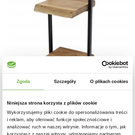
Zgoda
Szczegóły
O plikach cookies
Niniejsza strona korzysta z plików cookie
PÓŁKA ŚCIENNA PLAATE 30X25 CM AKACJA
Wykorzystujemy pliki cookie do spersonalizowania treści
i reklam, aby oferować funkcje społecznościowe i
325,90 zł
387,98 zł
-16%
analizować ruch w naszej witrynie. Informacje o tym, jak
korzystasz z naszej witryny, udostępniamy partnerom