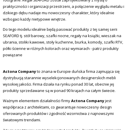
fotografie. Regał SEAFORD został zaprojektowany z myślą o
praktyczności i organizacji przestrzeni, a połączenie wyglądu metalu i
dzikiego dębu nadaje mu nowoczesny charakter, który idealnie
wzbogaci każdy nietypowe wnętrze.
Do tego modelu idealnie będą pasować produkty z tej samej serii
SEAFORD tj. stół barowy, szafki nocne, regały na książki, wieszak na
ubrania, stoliki kawowe, stoły kuchenne, biurka, komody, szafki RTV,
półki ścienne w różnych kolorach oraz wymiarach -
patrz produkty
powiązane
Actona Company
to znana w Europie duńska firma zajmująca się
dystrybucją starannie wyselekcjonowanych designerskich mebli
wysokiej jakości. Firma działa na rynku ponad 30 lat, obecnie jej
produkty sprzedawane są w ponad 90 krajach na całym świecie.
Ważnym elementem działalności firmy
Actona Company
jest
współpraca z architektami, co gwarantuje nowoczesny design
oferowanych produktów i zgodność wzornictwa z najnowszymi
światowymi trendami.