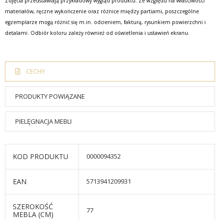
Zdjęcia przedstawiają przykładowy wygląd produktu. Ze względu na właściwości
materiałów, ręczne wykończenie oraz różnice między partiami, poszczególne
egzemplarze mogą różnić się m.in. odcieniem, fakturą, rysunkiem powierzchni i
detalami. Odbiór koloru zależy również od oświetlenia i ustawień ekranu.
CECHY
PRODUKTY POWIĄZANE
PIELĘGNACJA MEBLI
KOD PRODUKTU
0000094352
EAN
5713941209931
SZEROKOŚĆ
77
MEBLA (CM)